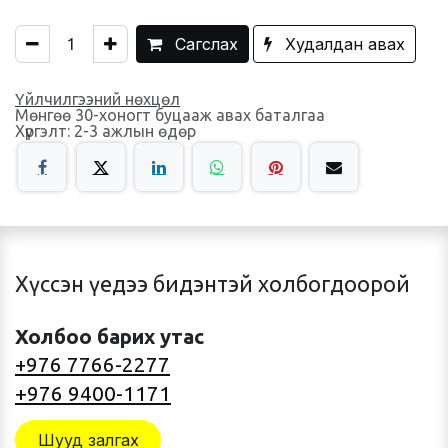
Сагслах
Худалдан авах
Үйлчилгээний нөхцөл
Мөнгөө 30-хоногт буцааж авах баталгаа
Хүргэлт: 2-3 ажлын өдөр
Хүссэн үедээ бидэнтэй холбогдоорой
Холбоо барих утас
+976 7766-2277
+976 9400-1171
Шууд залгах