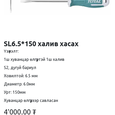
SL6.5*150 халив хасах
Үзүүлэлт:
1ш хуванцар өлгүүртэй 1ш халив
S2, дугуй бариул
Ховилтой: 6.5 мм
Диаметр: 6.0мм
Урт: 150мм
Хуванцар өлгүүрээр савласан
4'000.00
₮