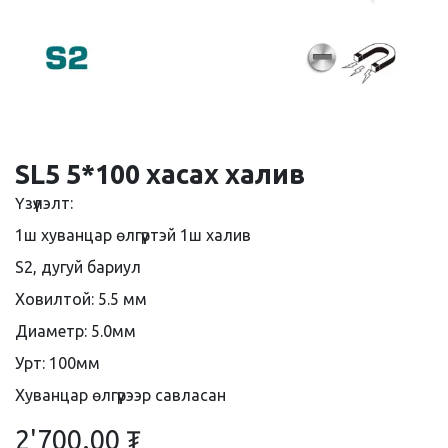
SL5 5*100 хасах халив
Үзүүлэлт:
1ш хуванцар өлгүүртэй 1ш халив
S2, дугуй бариул
Ховилтой: 5.5 мм
Диаметр: 5.0мм
Урт: 100мм
Хуванцар өлгүүрээр савласан
2'700.00
₮