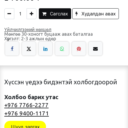
Сагслах
Худалдан авах
Үйлчилгээний нөхцөл
Мөнгөө 30-хоногт буцааж авах баталгаа
Хүргэлт: 2-3 ажлын өдөр
Хүссэн үедээ бидэнтэй холбогдоорой
Холбоо барих утас
+976 7766-2277
+976 9400-1171
Шууд залгах