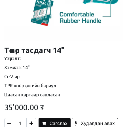
Төмөр тасдагч 14"
Үзүүлэлт:
Хэмжээ: 14"
Cr-V ир
TPR хоёр өнгийн бариул
Цаасан картаар савласан
35'000.00
₮
Сагслах
Худалдан авах