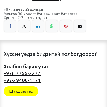
Үйлчилгээний нөхцөл
Мөнгөө 30-хоногт буцааж авах баталгаа
Хүргэлт: 2-3 ажлын өдөр
Хүссэн үедээ бидэнтэй холбогдоорой
Холбоо барих утас
+976 7766-2277
+976 9400-1171
Шууд залгах