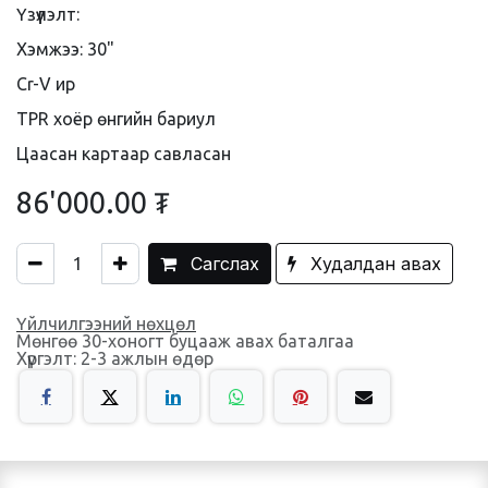
Үзүүлэлт:
Хэмжээ: 30"
Cr-V ир
TPR хоёр өнгийн бариул
Цаасан картаар савласан
86'000.00
₮
Сагслах
Худалдан авах
Үйлчилгээний нөхцөл
Мөнгөө 30-хоногт буцааж авах баталгаа
Хүргэлт: 2-3 ажлын өдөр