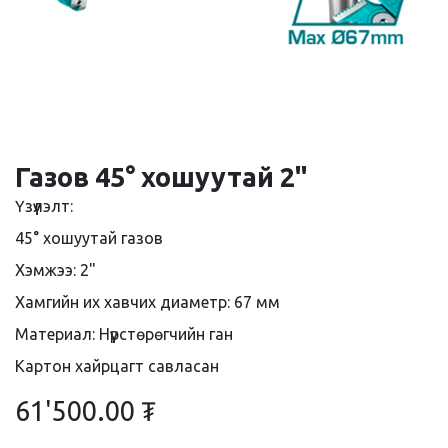
Газов 45° хошуутай 2''
Үзүүлэлт:
45° хошуутай газов
Хэмжээ: 2"
Хамгийн их хавчих диаметр: 67 мм
Материал: Нүүрстөрөгчийн ган
Картон хайрцагт савласан
61'500.00
₮