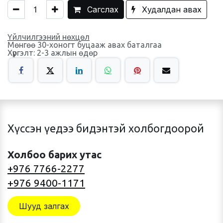
Сагслах
Худалдан авах
Үйлчилгээний нөхцөл
Мөнгөө 30-хоногт буцааж авах баталгаа
Хүргэлт: 2-3 ажлын өдөр
Хүссэн үедээ бидэнтэй холбогдоорой
Холбоо барих утас
+976 7766-2277
+976 9400-1171
Шууд залгах