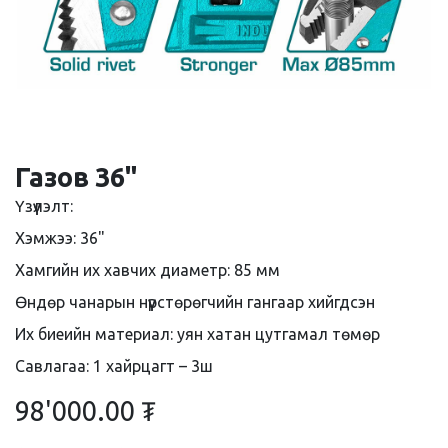
Газов 36"
Үзүүлэлт:
Хэмжээ: 36"
Хамгийн их хавчих диаметр: 85 мм
Өндөр чанарын нүүрстөрөгчийн гангаар хийгдсэн
Их биеийн материал: уян хатан цутгамал төмөр
Савлагаа: 1 хайрцагт – 3ш
98'000.00
₮