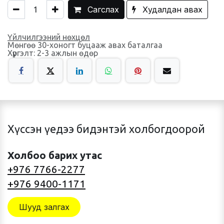
Сагслах
Худалдан авах
Үйлчилгээний нөхцөл
Мөнгөө 30-хоногт буцааж авах баталгаа
Хүргэлт: 2-3 ажлын өдөр
Хүссэн үедээ бидэнтэй холбогдоорой
Холбоо барих утас
+976 7766-2277
+976 9400-1171
Шууд залгах