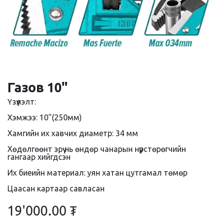
Газов 10"
Үзүүлэлт:
Хэмжээ: 10"(250мм)
Хамгийн их хавчих диаметр: 34 мм
Хөдөлгөөнт эрүү нь өндөр чанарын нүүрстөрөгчийн
гангаар хийгдсэн
Их биеийн материал: уян хатан цутгамал төмөр
Цаасан картаар савласан
19'000.00
₮