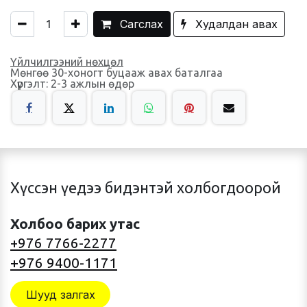
Сагслах
Худалдан авах
Үйлчилгээний нөхцөл
Мөнгөө 30-хоногт буцааж авах баталгаа
Хүргэлт: 2-3 ажлын өдөр
Хүссэн үедээ бидэнтэй холбогдоорой
Холбоо барих утас
+976 7766-2277
+976 9400-1171
Шууд залгах