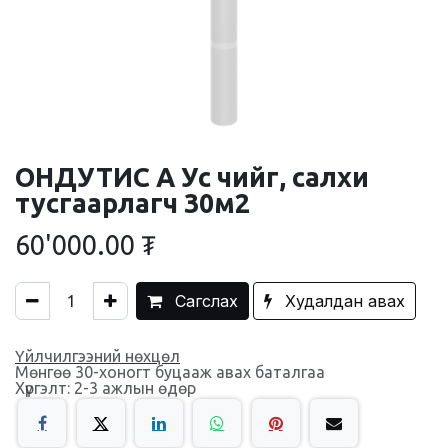
ОНДУТИС А Ус чийг, салхи
тусгаарлагч 30м2
60'000.00
₮
Сагслах
Худалдан авах
Үйлчилгээний нөхцөл
Мөнгөө 30-хоногт буцааж авах баталгаа
Хүргэлт: 2-3 ажлын өдөр