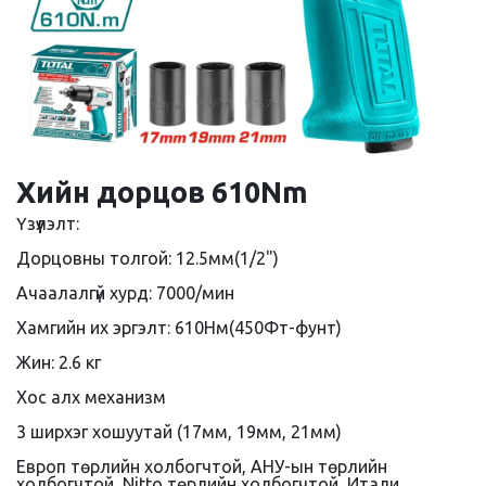
Хийн дорцов 610Nm
Үзүүлэлт:
Дорцовны толгой: 12.5мм(1/2")
Ачаалалгүй хурд: 7000/мин
Хамгийн их эргэлт: 610Нм(450Фт-фунт)
Жин: 2.6 кг
Хос алх механизм
3 ширхэг хошуутай (17мм, 19мм, 21мм)
Европ төрлийн холбогчтой, АНУ-ын төрлийн
холбогчтой, Nitto төрлийн холбогчтой, Итали