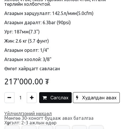
төрлийн холбогчтой.
Агаарын зарцуулалт: 142.5л/мин(5.0cfm)
Агаарын даралт: 6.3bar (90psi)
Урт: 187мм(7.3")
Жин: 2.6 кг (5.7 фунт)
Агаарын оролт: 1/4"
Агаарын хоолой: 3/8"
Өнгөт хайрцагт савласан
217'000.00
₮
Сагслах
Худалдан авах
Үйлчилгээний нөхцөл
Мөнгөө 30-хоногт буцааж авах баталгаа
Хүргэлт: 2-3 ажлын өдөр