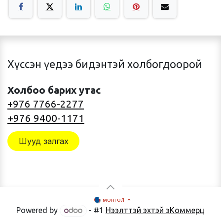
Хүссэн үедээ бидэнтэй холбогдоорой
Холбоо барих утас
+976 7766-2277
+976 9400-1171
Шууд залгах
монгол
Powered by
- #1
Нээлттэй эхтэй эКоммерц