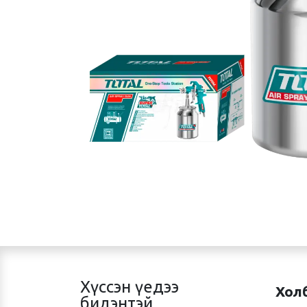
Хүссэн үедээ
Хол
бидэнтэй