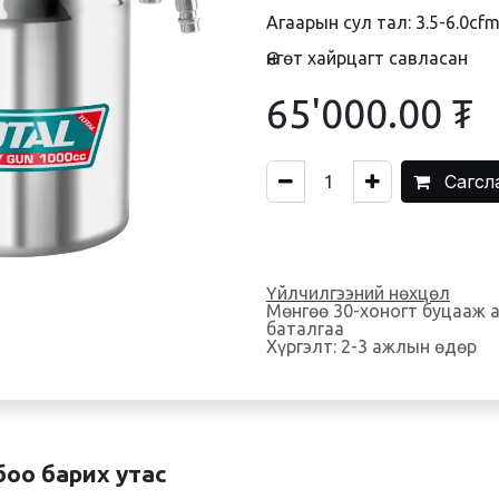
Агаарын сул тал: 3.5-6.0cf
Өнгөт хайрцагт савласан
65'000.00
₮
Сагсл
Үйлчилгээний нөхцөл
Мөнгөө 30-хоногт буцааж 
баталгаа
Хүргэлт: 2-3 ажлын өдөр
боо барих утас