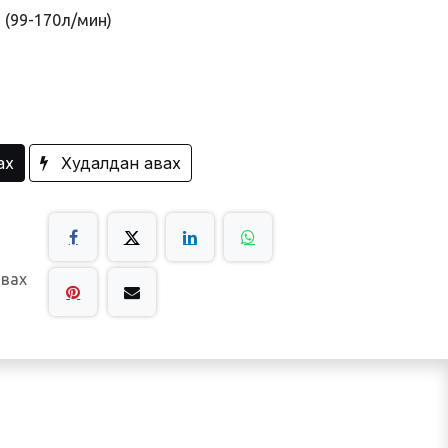
m (99-170л/мин)
ах
Худалдан авах
авах