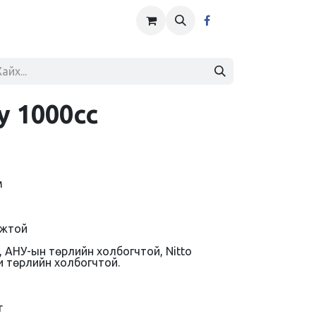
у 1000cc
м
мжтой
 АНУ-ын төрлийн холбогчтой, Nitto
и төрлийн холбогчтой.
r