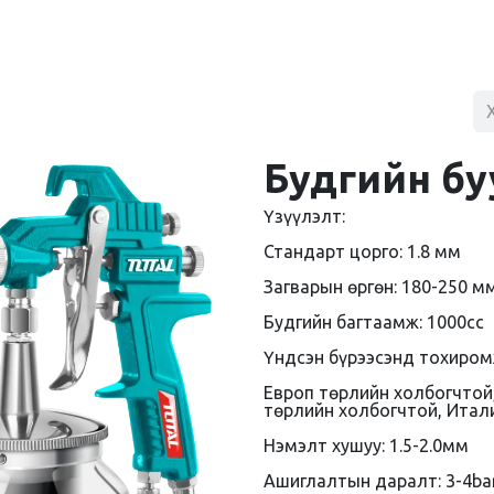
BLOG
ХУДАЛДААНЫ ТӨВ
ХОЛБОО БАРИХ
Будгийн бу
Үзүүлэлт:
Стандарт цорго: 1.8 мм
Загварын өргөн: 180-250 м
Будгийн багтаамж: 1000сс
Үндсэн бүрээсэнд тохиро
Европ төрлийн холбогчтой,
төрлийн холбогчтой, Итал
Нэмэлт хушуу: 1.5-2.0мм
Ашиглалтын даралт: 3-4ba