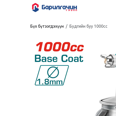
Skip to Content
HOME
SHOP
Бүх бүтээгдэхүүн
Будгийн буу 1000cc