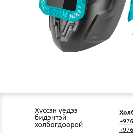
Хүссэн үедээ
Хол
бидэнтэй
+976
холбогдоорой
+976