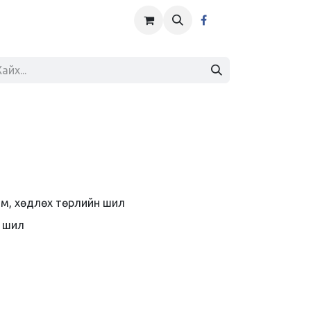
м, хөдлөх төрлийн шил
н шил