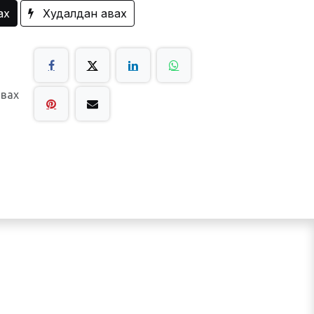
ах
Худалдан авах
авах