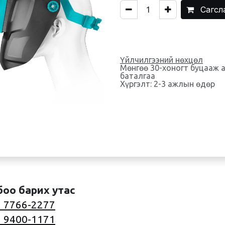
Сагсл
Үйлчилгээний нөхцөл
Мөнгөө 30-хоногт буцааж 
баталгаа
Хүргэлт: 2-3 ажлын өдөр
боо барих утас
 7766-2277
 9400-1171