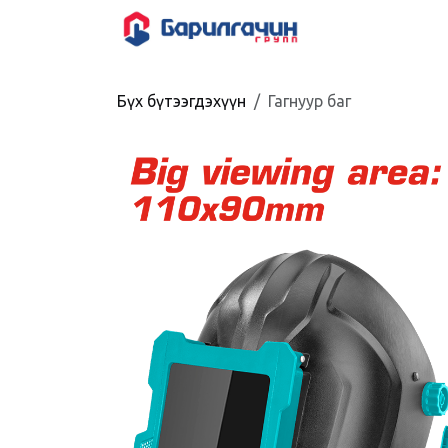
Skip to Content
HOME
SHOP
Бүх бүтээгдэхүүн
Гагнуур баг