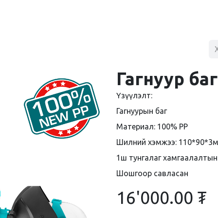
BLOG
ХУДАЛДААНЫ ТӨВ
ХОЛБОО БАРИХ
Гагнуур баг
Үзүүлэлт:
Гагнуурын баг
Материал: 100% PP
Шилний хэмжээ: 110*90*3м
1ш тунгалаг хамгаалалты
Шошгоор савласан
16'000.00
₮