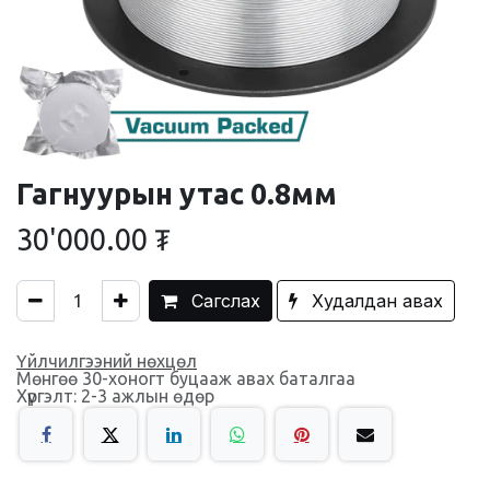
Гагнуурын утас 0.8мм
30'000.00
₮
Сагслах
Худалдан авах
Үйлчилгээний нөхцөл
Мөнгөө 30-хоногт буцааж авах баталгаа
Хүргэлт: 2-3 ажлын өдөр