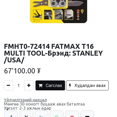
FMHT0-72414 FATMAX T16
MULTI TOOL-Брэнд: STANLEY
/USA/
67'100.00
₮
Сагслах
Худалдан авах
Үйлчилгээний нөхцөл
Мөнгөө 30-хоногт буцааж авах баталгаа
Хүргэлт: 2-3 ажлын өдөр