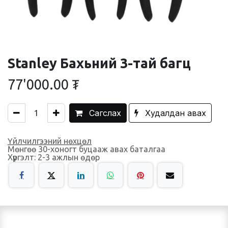
Stanley Бахьний 3-тай багц
77'000.00
₮
Сагслах
Худалдан авах
Үйлчилгээний нөхцөл
Мөнгөө 30-хоногт буцааж авах баталгаа
Хүргэлт: 2-3 ажлын өдөр