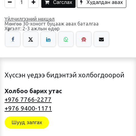
Сагслах
Худалдан авах
Үйлчилгээний нөхцөл
Мөнгөө 30-хоногт буцааж авах баталгаа
Хүргэлт: 2-3 ажлын өдөр
Хүссэн үедээ бидэнтэй холбогдоорой
Холбоо барих утас
+976 7766-2277
+976 9400-1171
Шууд залгах