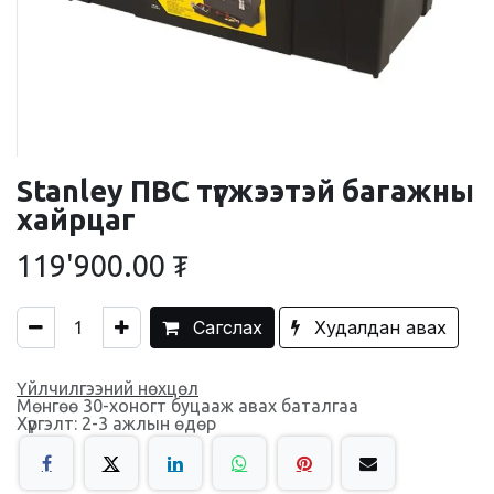
Stanley ПВС түгжээтэй багажны
хайрцаг
119'900.00
₮
Сагслах
Худалдан авах
Үйлчилгээний нөхцөл
Мөнгөө 30-хоногт буцааж авах баталгаа
Хүргэлт: 2-3 ажлын өдөр