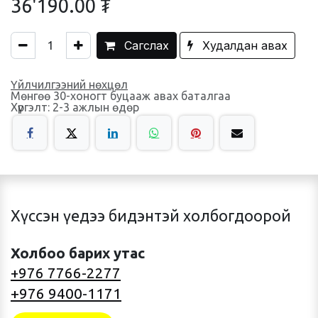
36'190.00
₮
Сагслах
Худалдан авах
Үйлчилгээний нөхцөл
Мөнгөө 30-хоногт буцааж авах баталгаа
Хүргэлт: 2-3 ажлын өдөр
Хүссэн үедээ бидэнтэй холбогдоорой
Холбоо барих утас
+976 7766-2277
+976 9400-1171