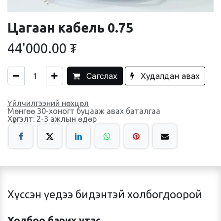
Цагаан кабель 0.75
44'000.00
₮
Сагслах
Худалдан авах
Үйлчилгээний нөхцөл
Мөнгөө 30-хоногт буцааж авах баталгаа
Хүргэлт: 2-3 ажлын өдөр
Хүссэн үедээ бидэнтэй холбогдоорой
Холбоо барих утас