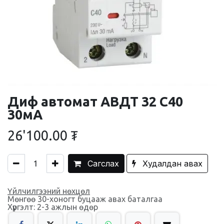
Диф автомат АВДТ 32 С40
30мА
26'100.00
₮
Сагслах
Худалдан авах
Үйлчилгээний нөхцөл
Мөнгөө 30-хоногт буцааж авах баталгаа
Хүргэлт: 2-3 ажлын өдөр