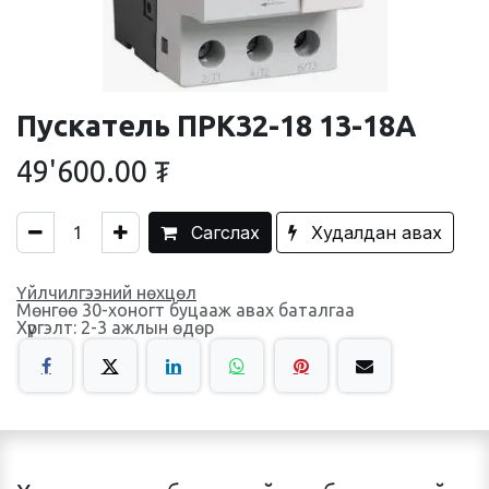
Пускатель ПРК32-18 13-18А
49'600.00
₮
Сагслах
Худалдан авах
Үйлчилгээний нөхцөл
Мөнгөө 30-хоногт буцааж авах баталгаа
Хүргэлт: 2-3 ажлын өдөр