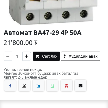
Автомат ВА47-29 4Р 50А
21'800.00
₮
Сагслах
Худалдан авах
Үйлчилгээний нөхцөл
Мөнгөө 30-хоногт буцааж авах баталгаа
Хүргэлт: 2-3 ажлын өдөр