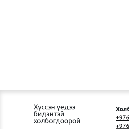
Хүссэн үедээ
Хол
бидэнтэй
+976
холбогдоорой
+976