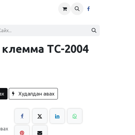
 клемма ТС-2004
ах
Худалдан авах
авах