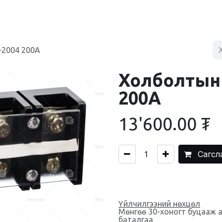
BLOG
ХУДАЛДААНЫ ТӨВ
ХОЛБОО БАРИХ
2004 200А
Холболтын
200А
13'600.00
₮
Сагсл
Үйлчилгээний нөхцөл
Мөнгөө 30-хоногт буцааж 
баталгаа