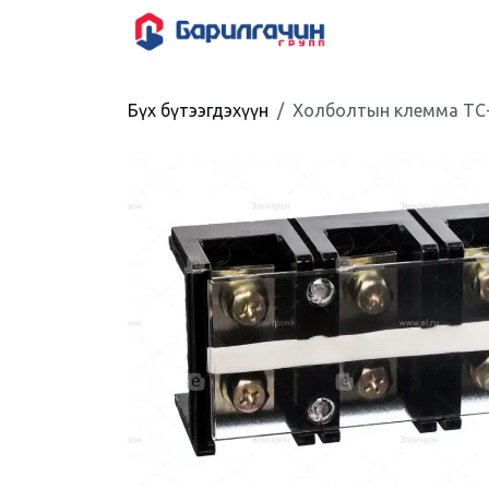
Skip to Content
HOME
SHOP
Бүх бүтээгдэхүүн
Холболтын клемма ТС-