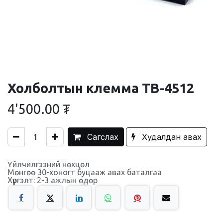
Холболтын клемма ТВ-4512
4'500.00
₮
Сагслах
Худалдан авах
Үйлчилгээний нөхцөл
Мөнгөө 30-хоногт буцааж авах баталгаа
Хүргэлт: 2-3 ажлын өдөр