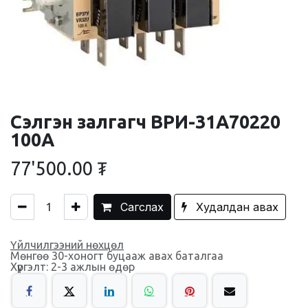
Сэлгэн залгагч ВРИ-31А70220
100А
77'500.00
₮
Сагслах
Худалдан авах
Үйлчилгээний нөхцөл
Мөнгөө 30-хоногт буцааж авах баталгаа
Хүргэлт: 2-3 ажлын өдөр