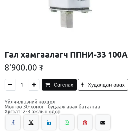
Гал хамгаалагч ППНИ-33 100А
8'900.00
₮
Сагслах
Худалдан авах
Үйлчилгээний нөхцөл
Мөнгөө 30-хоногт буцааж авах баталгаа
Хүргэлт: 2-3 ажлын өдөр