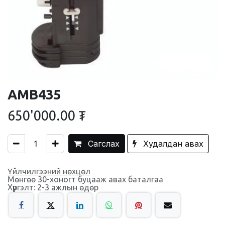
АМВ435
650'000.00
₮
Сагслах
Худалдан авах
Үйлчилгээний нөхцөл
Мөнгөө 30-хоногт буцааж авах баталгаа
Хүргэлт: 2-3 ажлын өдөр