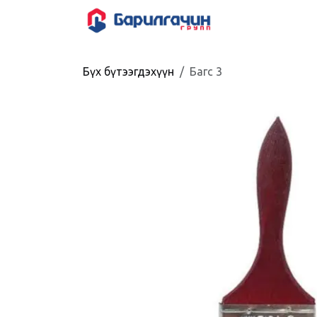
Skip to Content
HOME
SHOP
Бүх бүтээгдэхүүн
Багс 3