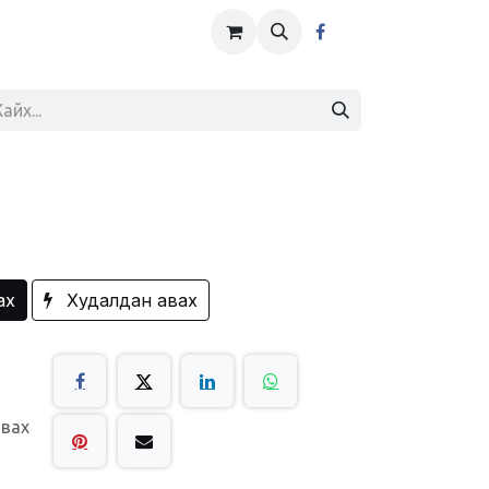
ах
Худалдан авах
авах