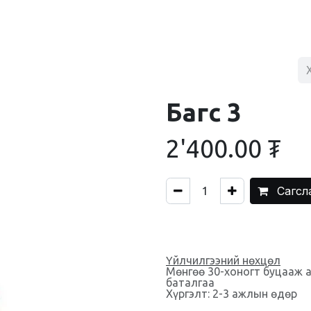
BLOG
ХУДАЛДААНЫ ТӨВ
ХОЛБОО БАРИХ
Багс 3
2'400.00
₮
Сагсл
Үйлчилгээний нөхцөл
Мөнгөө 30-хоногт буцааж 
баталгаа
Хүргэлт: 2-3 ажлын өдөр