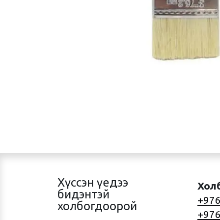
Хүссэн үедээ
Хол
бидэнтэй
+976
холбогдоорой
+976