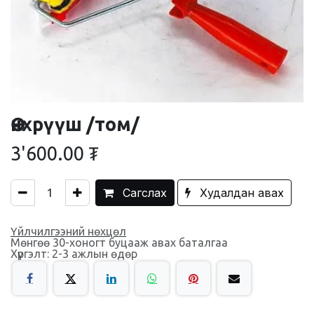
Өнхрүүш /том/
3'600.00
₮
Сагслах
Худалдан авах
Үйлчилгээний нөхцөл
Мөнгөө 30-хоногт буцааж авах баталгаа
Хүргэлт: 2-3 ажлын өдөр