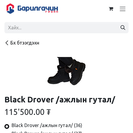
Skip to Content
Бүх бүтээгдэхүүн
Black Drover /ажлын гутал/
115'500.00
₮
Black Drover /ажлын гутал/ (36)