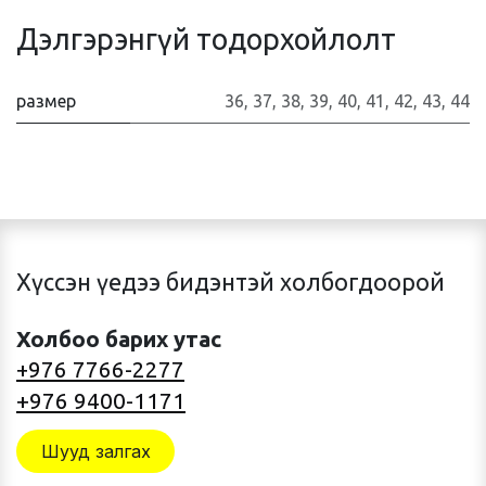
Дэлгэрэнгүй тодорхойлолт
размер
36
,
37
,
38
,
39
,
40
,
41
,
42
,
43
,
44
Хүссэн үедээ бидэнтэй холбогдоорой
Холбоо барих утас
+976 7766-2277
+976 9400-1171
Шууд залгах