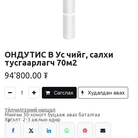
ОНДУТИС В Ус чийг, салхи
тусгаарлагч 70м2
94'800.00
₮
Сагслах
Худалдан авах
Үйлчилгээний нөхцөл
Мөнгөө 30-хоногт буцааж авах баталгаа
Хүргэлт: 2-3 ажлын өдөр