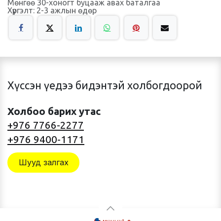
Мөнгөө 30-хоногт буцааж авах баталгаа
Хүргэлт: 2-3 ажлын өдөр
Хүссэн үедээ бидэнтэй холбогдоорой
Холбоо барих утас
+976 7766-2277
+976 9400-1171
Шууд залгах
монгол