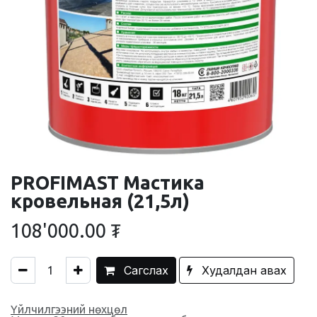
PROFIMAST Мастика
кровельная (21,5л)
108'000.00
₮
Сагслах
Худалдан авах
Үйлчилгээний нөхцөл