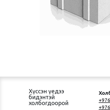
Хүссэн үедээ
Хол
бидэнтэй
+976
холбогдоорой
+976