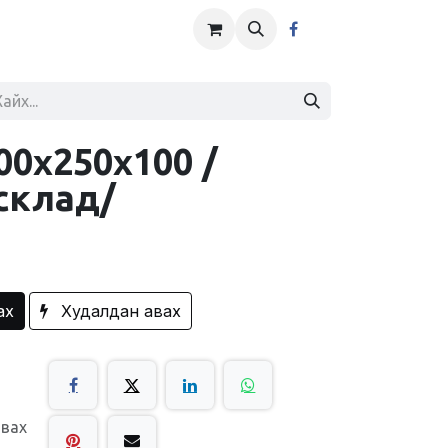
00x250x100 /
склад/
ах
Худалдан авах
авах