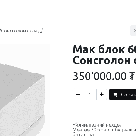
BLOG
ХУДАЛДААНЫ ТӨВ
ХОЛБОО БАРИХ
/Сонсголон склад/
Мак блок 6
Сонсголон 
350'000.00
₮
Сагсл
Үйлчилгээний нөхцөл
Мөнгөө 30-хоногт буцааж 
баталгаа