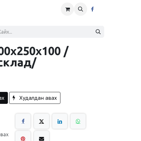
00x250x100 /
склад/
ах
Худалдан авах
авах