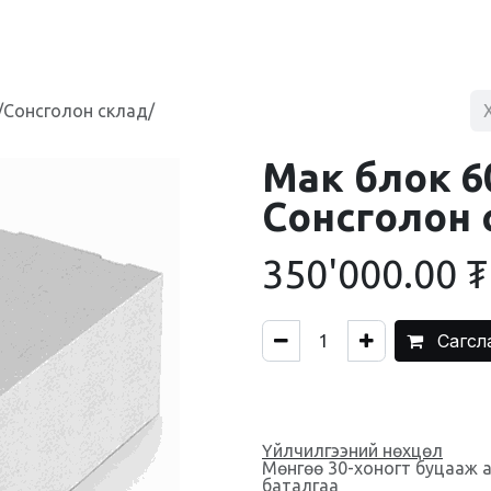
BLOG
ХУДАЛДААНЫ ТӨВ
ХОЛБОО БАРИХ
/Сонсголон склад/
Мак блок 6
Сонсголон 
350'000.00
₮
Сагсл
Үйлчилгээний нөхцөл
Мөнгөө 30-хоногт буцааж 
баталгаа