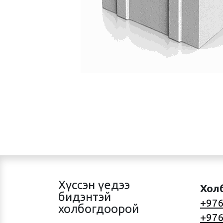
Хүссэн үедээ
Хол
бидэнтэй
+976
холбогдоорой
+976