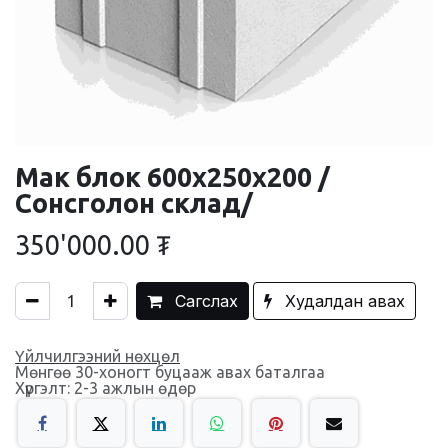
Мак блок 600x250x200 /
Сонсголон склад/
350'000.00
₮
Сагслах
Худалдан авах
Үйлчилгээний нөхцөл
Мөнгөө 30-хоногт буцааж авах баталгаа
Хүргэлт: 2-3 ажлын өдөр