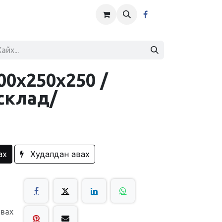
00x250x250 /
склад/
ах
Худалдан авах
авах