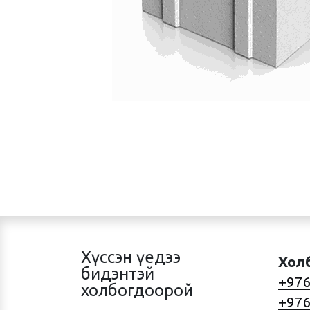
Хүссэн үедээ
Хол
бидэнтэй
+976
холбогдоорой
+976