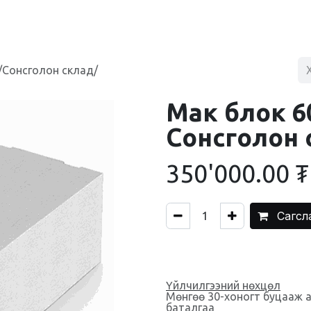
BLOG
ХУДАЛДААНЫ ТӨВ
ХОЛБОО БАРИХ
/Сонсголон склад/
Мак блок 6
Сонсголон 
350'000.00
₮
Сагсл
Үйлчилгээний нөхцөл
Мөнгөө 30-хоногт буцааж 
баталгаа