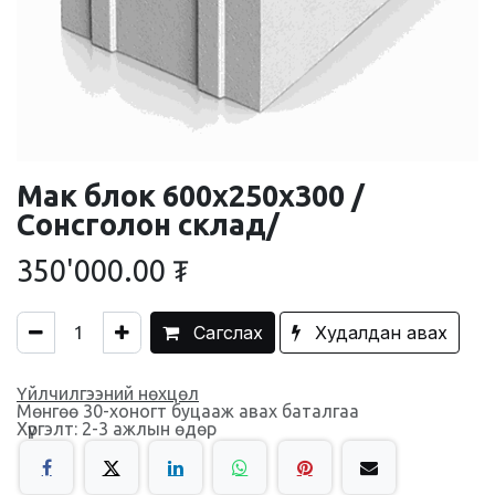
Мак блок 600x250x300 /
Сонсголон склад/
350'000.00
₮
Сагслах
Худалдан авах
Үйлчилгээний нөхцөл
Мөнгөө 30-хоногт буцааж авах баталгаа
Хүргэлт: 2-3 ажлын өдөр