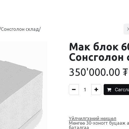
BLOG
ХУДАЛДААНЫ ТӨВ
ХОЛБОО БАРИХ
/Сонсголон склад/
Мак блок 6
Сонсголон 
350'000.00
₮
Сагсл
Үйлчилгээний нөхцөл
Мөнгөө 30-хоногт буцааж 
баталгаа