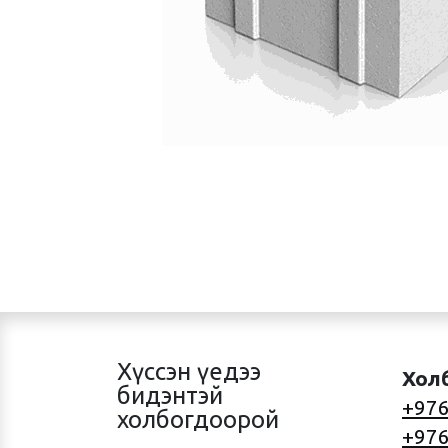
Хүссэн үедээ
Хол
бидэнтэй
+976
холбогдоорой
+976