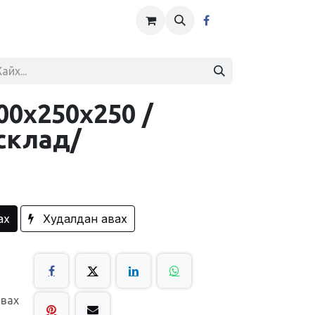
00x250x250 /
склад/
ах
Худалдан авах
авах