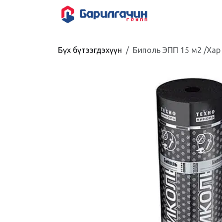
Skip to Content
HOME
SHOP
Бүх бүтээгдэхүүн
Биполь ЭПП 15 м2 /Хар