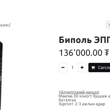
BLOG
ХУДАЛДААНЫ ТӨВ
ХОЛБОО БАРИХ
 цаас/
Биполь ЭПП
136'000.00
₮
Сагсл
Үйлчилгээний нөхцөл
Мөнгөө 30-хоногт буцааж 
баталгаа
Хүргэлт: 2-3 ажлын өдөр