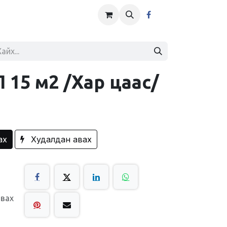
 15 м2 /Хар цаас/
ах
Худалдан авах
авах