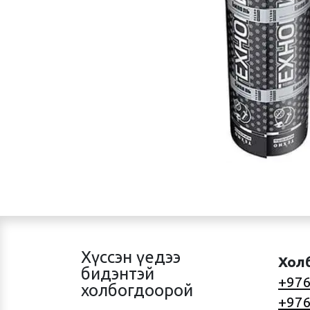
Хүссэн үедээ
Хол
бидэнтэй
+976
холбогдоорой
+976