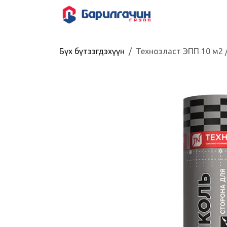
Skip to Content
HOME
SHOP
Бүх бүтээгдэхүүн
Техноэласт ЭПП 10 м2 