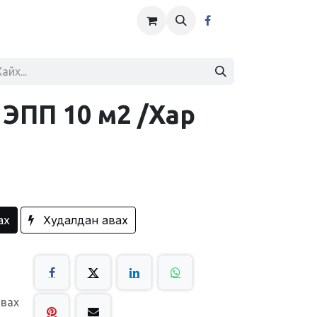
 ЭПП 10 м2 /Хар
ах
Худалдан авах
авах