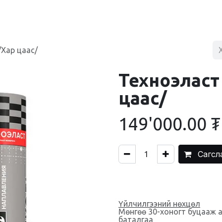
BLOG
ХУДАЛДААНЫ ТӨВ
ХОЛБОО БАРИХ
/Хар цаас/
Техноэласт
цаас/
149'000.00
₮
Сагсл
Үйлчилгээний нөхцөл
Мөнгөө 30-хоногт буцааж 
баталгаа