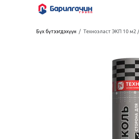
Skip to Content
HOME
SHOP
Бүх бүтээгдэхүүн
Техноэласт ЭКП 10 м2 