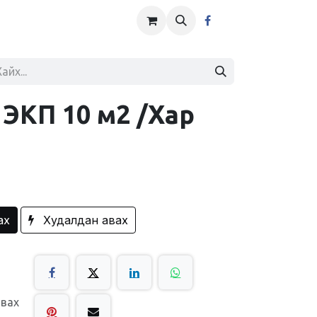
 ЭКП 10 м2 /Хар
ах
Худалдан авах
авах