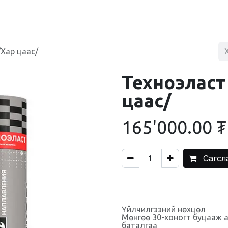
BLOG
ХУДАЛДААНЫ ТӨВ
ХОЛБОО БАРИХ
/Хар цаас/
Техноэласт
цаас/
165'000.00
₮
Сагсл
Үйлчилгээний нөхцөл
Мөнгөө 30-хоногт буцааж 
баталгаа