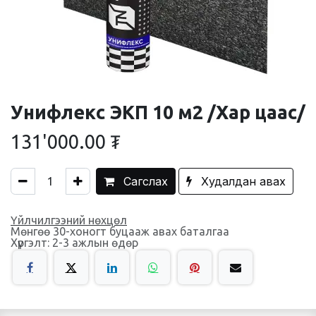
Унифлекс ЭКП 10 м2 /Хар цаас/
131'000.00
₮
Сагслах
Худалдан авах
Үйлчилгээний нөхцөл
Мөнгөө 30-хоногт буцааж авах баталгаа
Хүргэлт: 2-3 ажлын өдөр