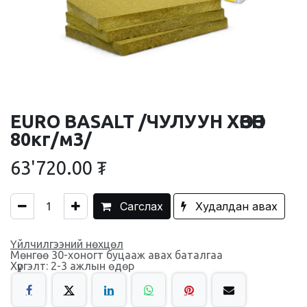
EURO BASALT /ЧУЛУУН ХӨВӨН
80кг/м3/
63'720.00
₮
Сагслах
Худалдан авах
Үйлчилгээний нөхцөл
Мөнгөө 30-хоногт буцааж авах баталгаа
Хүргэлт: 2-3 ажлын өдөр