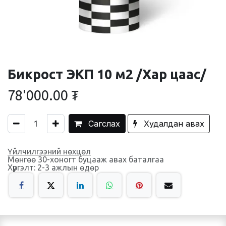
Бикрост ЭКП 10 м2 /Хар цаас/
78'000.00
₮
Сагслах
Худалдан авах
Үйлчилгээний нөхцөл
Мөнгөө 30-хоногт буцааж авах баталгаа
Хүргэлт: 2-3 ажлын өдөр