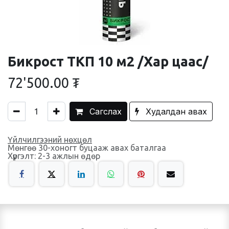
Бикрост ТКП 10 м2 /Хар цаас/
72'500.00
₮
Сагслах
Худалдан авах
Үйлчилгээний нөхцөл
Мөнгөө 30-хоногт буцааж авах баталгаа
Хүргэлт: 2-3 ажлын өдөр