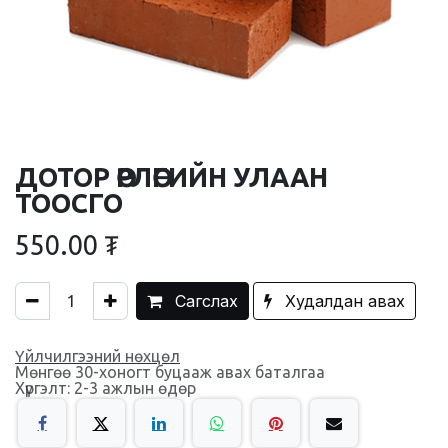
ДОТОР ӨРЛӨГИЙН УЛААН
ТООСГО
550.00
₮
Сагслах
Худалдан авах
Үйлчилгээний нөхцөл
Мөнгөө 30-хоногт буцааж авах баталгаа
Хүргэлт: 2-3 ажлын өдөр