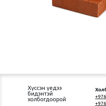
Хүссэн үедээ
Хол
бидэнтэй
+976
холбогдоорой
+976