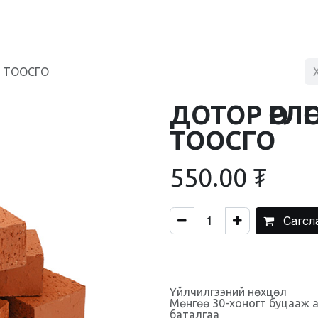
BLOG
ХУДАЛДААНЫ ТӨВ
ХОЛБОО БАРИХ
Н ТООСГО
ДОТОР ӨРЛ
ТООСГО
550.00
₮
Сагсл
Үйлчилгээний нөхцөл
Мөнгөө 30-хоногт буцааж 
баталгаа