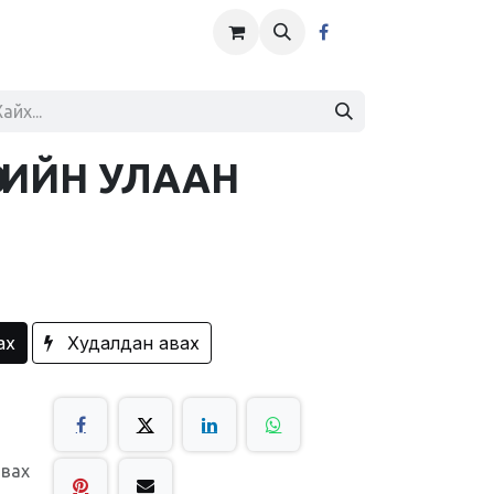
ӨГИЙН УЛААН
ах
Худалдан авах
авах