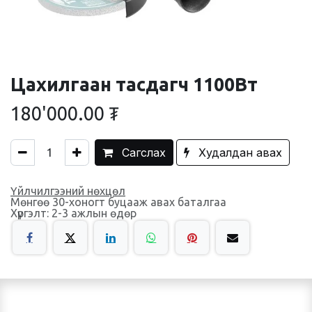
Цахилгаан тасдагч 1100Вт
180'000.00
₮
Сагслах
Худалдан авах
Үйлчилгээний нөхцөл
Мөнгөө 30-хоногт буцааж авах баталгаа
Хүргэлт: 2-3 ажлын өдөр