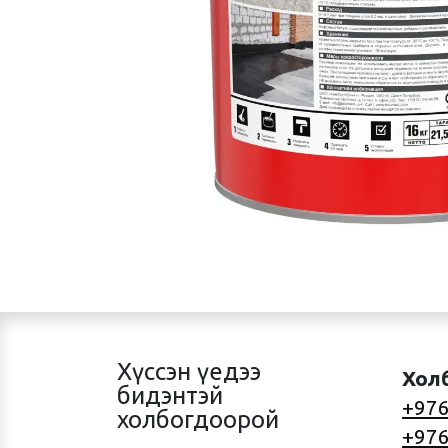
Хүссэн үедээ
Хол
бидэнтэй
+976
холбогдоорой
+976