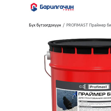
Skip to Content
HOME
SHOP
Бүх бүтээгдэхүүн
PROFIMAST Праймер би