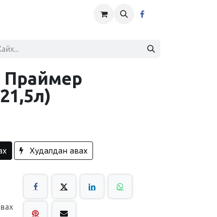
 Праймер
21,5л)
ах
Худалдан авах
авах