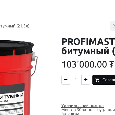
BLOG
ХУДАЛДААНЫ ТӨВ
ХОЛБОО БАРИХ
тумный (21,5л)
PROFIMAST
битумный (
103'000.00
₮
Сагсл
Үйлчилгээний нөхцөл
Мөнгөө 30-хоногт буцааж 
баталгаа