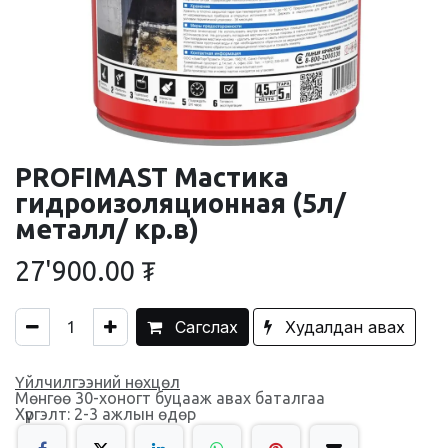
PROFIMAST Мастика
гидроизоляционная (5л/
металл/ кр.в)
27'900.00
₮
Сагслах
Худалдан авах
Үйлчилгээний нөхцөл
Мөнгөө 30-хоногт буцааж авах баталгаа
Хүргэлт: 2-3 ажлын өдөр