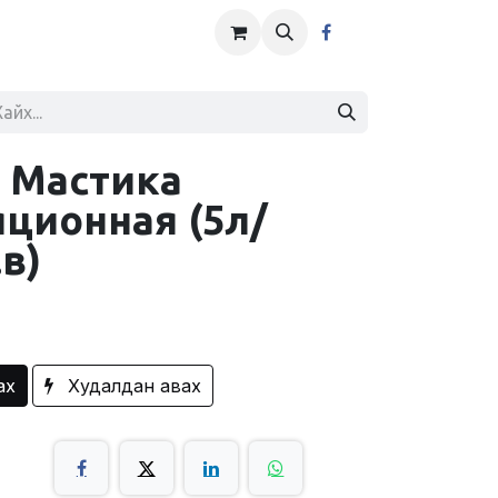
 Мастика
ционная (5л/
в)
ах
Худалдан авах