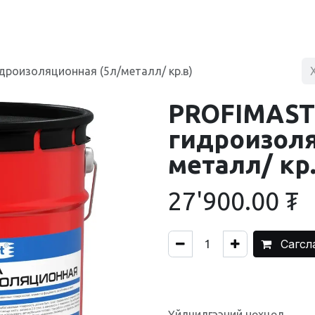
BLOG
ХУДАЛДААНЫ ТӨВ
ХОЛБОО БАРИХ
роизоляционная (5л/металл/ кр.в)
PROFIMAST
гидроизоля
металл/ кр.
27'900.00
₮
Сагсл
Үйлчилгээний нөхцөл