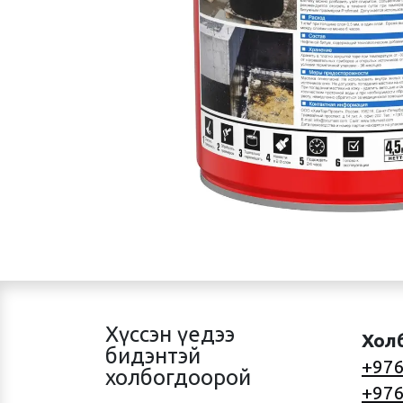
Хүссэн үедээ
Хол
бидэнтэй
+976
холбогдоорой
+976