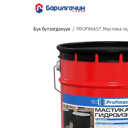
Skip to Content
HOME
SHOP
Бүх бүтээгдэхүүн
PROFIMAST Мастика гид